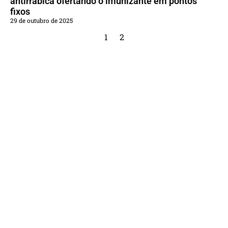
antirrábica ofertando o imunizante em pontos
fixos
29 de outubro de 2025
1
2