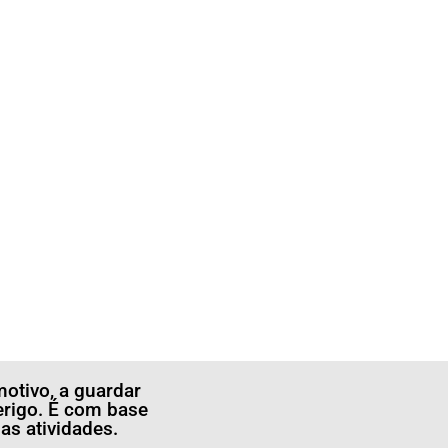
otivo, a guardar
erigo. É com base
s atividades.