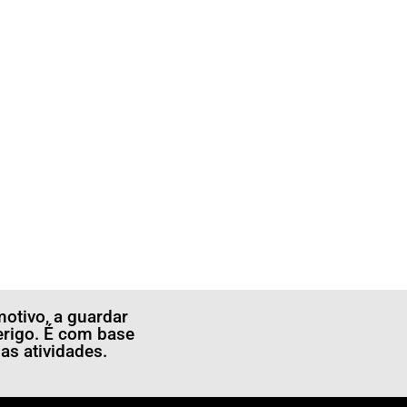
otivo, a guardar
erigo. É com base
s atividades.