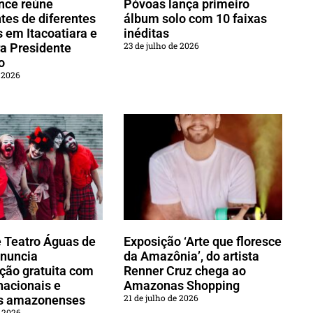
nce reúne
Póvoas lança primeiro
ntes de diferentes
álbum solo com 10 faixas
s em Itacoatiara e
inéditas
23 de julho de 2026
a Presidente
o
e 2026
 Teatro Águas de
Exposição ‘Arte que floresce
nuncia
da Amazônia’, do artista
ção gratuita com
Renner Cruz chega ao
nacionais e
Amazonas Shopping
21 de julho de 2026
s amazonenses
e 2026