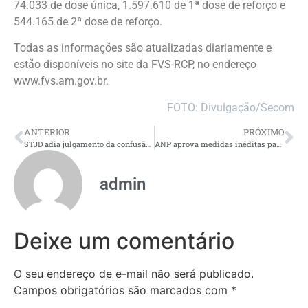
74.033 de dose única, 1.597.610 de 1ª dose de reforço e
544.165 de 2ª dose de reforço.
Todas as informações são atualizadas diariamente e
estão disponíveis no site da FVS-RCP, no endereço
www.fvs.am.gov.br.
FOTO: Divulgação/Secom
ANTERIOR
PRÓXIMO
STJD adia julgamento da confusão entre Sport e Vasco em final de partida na Série B
ANP aprova medidas inéditas para evitar desabastecimento de combustíveis no Brasil
admin
Deixe um comentário
O seu endereço de e-mail não será publicado.
Campos obrigatórios são marcados com
*