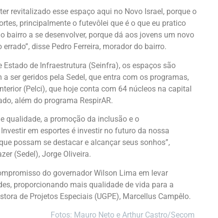
r revitalizado esse espaço aqui no Novo Israel, porque o
rtes, principalmente o futevôlei que é o que eu pratico
o bairro a se desenvolver, porque dá aos jovens um novo
rrado”, disse Pedro Ferreira, morador do bairro.
 Estado de Infraestrutura (Seinfra), os espaços são
m a ser geridos pela Sedel, que entra com os programas,
terior (Pelci), que hoje conta com 64 núcleos na capital
tado, além do programa RespirAR.
de qualidade, a promoção da inclusão e o
Investir em esportes é investir no futuro da nossa
que possam se destacar e alcançar seus sonhos”,
er (Sedel), Jorge Oliveira.
 compromisso do governador Wilson Lima em levar
des, proporcionando mais qualidade de vida para a
stora de Projetos Especiais (UGPE), Marcellus Campêlo.
Fotos: Mauro Neto e Arthur Castro/Secom