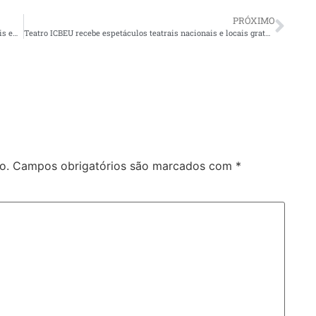
PRÓXIMO
Programa ‘Ração do Meu Pet’ beneficiará centenas de animais em Manaus, anuncia David Almeida
Teatro ICBEU recebe espetáculos teatrais nacionais e locais gratuitos de terça a domingo
o.
Campos obrigatórios são marcados com
*