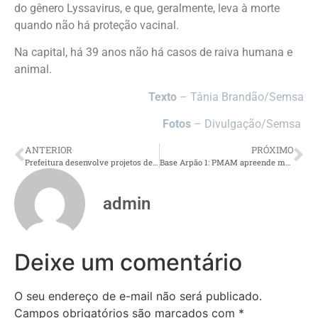
do gênero Lyssavirus, e que, geralmente, leva à morte
quando não há proteção vacinal.
Na capital, há 39 anos não há casos de raiva humana e
animal.
Texto
– Tânia Brandão/Semsa
Fotos
– Divulgação/Semsa
ANTERIOR
PRÓXIMO
Prefeitura desenvolve projetos de inclusão digital em prol de uma educação de qualidade na rede municipal de ensino
Base Arpão 1: PMAM apreende mais de 18 kg de pasta-base de cocaína em formato de batatas em uma embarcação
admin
Deixe um comentário
O seu endereço de e-mail não será publicado.
Campos obrigatórios são marcados com
*