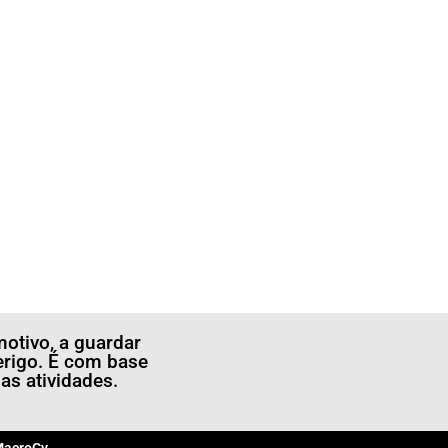
otivo, a guardar
erigo. É com base
s atividades.