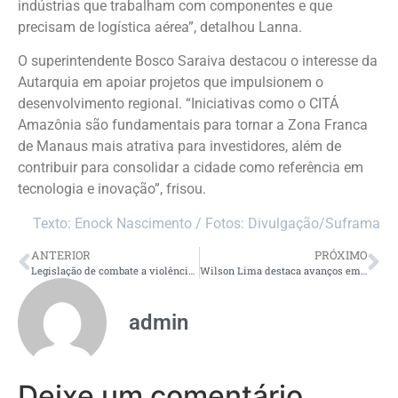
indústrias que trabalham com componentes e que
precisam de logística aérea”, detalhou Lanna.
O superintendente Bosco Saraiva destacou o interesse da
Autarquia em apoiar projetos que impulsionem o
desenvolvimento regional. “Iniciativas como o CITÁ
Amazônia são fundamentais para tornar a Zona Franca
de Manaus mais atrativa para investidores, além de
contribuir para consolidar a cidade como referência em
tecnologia e inovação”, frisou.
Texto: Enock Nascimento / Fotos: Divulgação/Suframa
ANTERIOR
PRÓXIMO
Legislação de combate a violência contra a mulher ganha reforço a partir de Leis de autoria do deputado Roberto Cidade
Wilson Lima destaca avanços em transparência pública e modernização de no lançamento de ferramentas no Siged
admin
Deixe um comentário