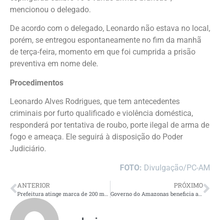
mencionou o delegado.
De acordo com o delegado, Leonardo não estava no local,
porém, se entregou espontaneamente no fim da manhã
de terça-feira, momento em que foi cumprida a prisão
preventiva em nome dele.
Procedimentos
Leonardo Alves Rodrigues, que tem antecedentes
criminais por furto qualificado e violência doméstica,
responderá por tentativa de roubo, porte ilegal de arma de
fogo e ameaça. Ele seguirá à disposição do Poder
Judiciário.
FOTO:
Divulgação/PC-AM
ANTERIOR
PRÓXIMO
Prefeitura atinge marca de 200 mil atendimentos no sistema de licenciamento urbano de Manaus
Governo do Amazonas beneficia agricultores e pescadores de Benjamin Constant com R$ 610 mil em crédito Rural