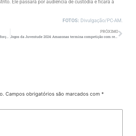
trito. Ele passará por audiência de custódia e ficará à
FOTOS:
Divulgação/PC-AM.
PRÓXIMO
Com rio Negro abaixo de 15 metros, Prefeitura de Manaus reforça proibição para banho na praia da Ponta Negra
Jogos da Juventude 2024: Amazonas termina competição com recorde de medalhas e manutenção em divisões coletivas
o.
Campos obrigatórios são marcados com
*