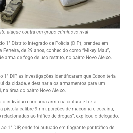
o ataque contra um grupo criminoso rival
o 1° Distrito Integrado de Polícia (DIP), prendeu em
lva Ferreira, de 29 anos, conhecido como “Mikey Mau”,
de arma de fogo de uso restrito, no bairro Novo Aleixo,
o 1° DIP, as investigações identificaram que Edson teria
ul da cidade, e destinaria os armamentos para um
, na área do bairro Novo Aleixo.
tou o indivíduo com uma arma na cintura e fez a
 pistola calibre 9mm, porções de maconha e cocaína,
elacionadas ao tráfico de drogas”, explicou o delegado.
ao 1° DIP, onde foi autuado em flagrante por tráfico de