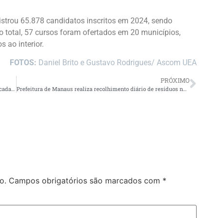
strou 65.878 candidatos inscritos em 2024, sendo
o total, 57 cursos foram ofertados em 20 municípios,
 ao interior.
FOTOS:
Daniel Brito e Gustavo Rodrigues/ Ascom UEA
PRÓXIMO
Com entrada gratuita, Booth Line organiza ‘Feira de Natal’ e cadastra expositores
Prefeitura de Manaus realiza recolhimento diário de resíduos nas orlas e lixeiras flutuantes
o.
Campos obrigatórios são marcados com
*