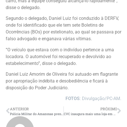
carro, mas a equipe conseguiu alcançá-lo rapidamente”,
disse o delegado.
Segundo o delegado, Daniel Luiz foi conduzido à DERFV,
onde foi identificado que ele tem sete Boletins de
Ocorrências (BOs) por estelionato, ao qual se passava por
falso advogado e enganava várias vítimas.
“O veículo que estava com o indivíduo pertence a uma
locadora. O automóvel foi recuperado e devolvido ao
estabelecimento”, disse o delegado.
Daniel Luiz Amorim de Oliveira foi autuado em flagrante
por apropriação indébita e desobediência e ficará à
disposição do Poder Judiciário.
FOTOS
: Divulgação/PC-AM.
ANTERIOR
PRÓXIMO
Polícia Militar do Amazonas prende dois homens por envolvimento em crime ambiental
CVC inaugura mais uma loja em Manaus e consolida presença no Amazonas