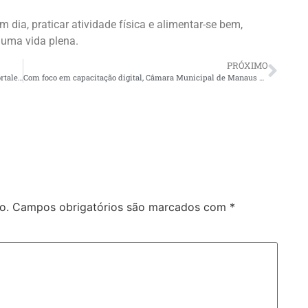
dia, praticar atividade física e alimentar-se bem,
uma vida plena.
PRÓXIMO
Presidente Roberto Cidade ‘encabeça’ projeto conjunto que fortalece combate à disseminação de fake news
Com foco em capacitação digital, Câmara Municipal de Manaus realiza ciclo de integração para parlamentares e servidores
o.
Campos obrigatórios são marcados com
*