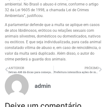
ambiental. No Brasil o abuso é crime, conforme o artigo
32 da Lei 9605 de 1998, a chamada Lei de Crimes
Ambientais”, justificou.
A parlamentar defende que a multa se aplique em casos
de atos libidinosos, eróticos ou relações sexuais com
animais silvestres, domésticos ou domesticados, nativos
ou exóticos. E que seja individualizada, para cada animal
constatado vítima de abuso e, em caso de reincidência, o
valor da multa será duplicado. Além disso, o autor do
crime perderá a guarda dos animais.
ANTERIOR
PRÓXIMO
Detran-AM dá dicas para começar o ano com documentações e veículos em dia
Prefeitura intensifica ações de manutenção no igarapé do 40 para evitar enchentes e melhorar a qualidade de vida da população
admin
Deixe um comentário