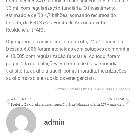
meta atender 24 mil famílias com soluções de moradia e
33 mil com regularização fundiária. O investimento
estimado é de R$ 4,7 bilhões, somando recursos do
Estado, do FGTS e do Fundo de Arrendamento
Residencial (FAR).
O programa alcançou, até o momento, 24.511 famílias.
Dessas, 6.006 foram atendidas com soluções de moradia
e 18.505 com regularização fundiária. Ao todo, foram
pagas 135 mil soluções em forma de bolsa moradia
transitória, auxílio aluguel, bônus moradia, indenizações,
auxílio moradia e subsídios emergenciais.
Fotos:
Antonio Lima e Diego Peres / Secom
ANTERIOR
PRÓXIMO
Prefeito David Almeida entrega Cras União totalmente revitalizado e anuncia a construção de mais três novas unidades
Sine Manaus oferta 207 vagas de emprego nesta sexta-feira, 24/1
admin