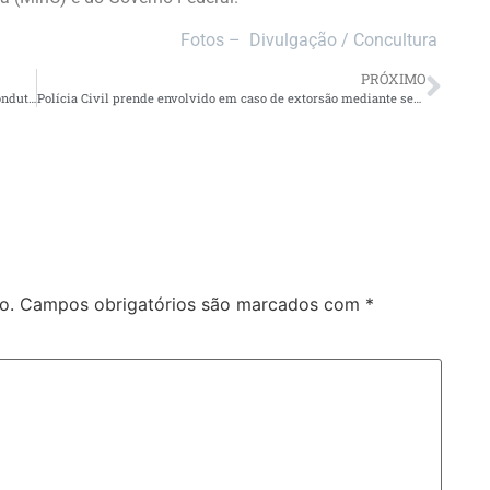
Fotos – Divulgação / Concultura
PRÓXIMO
Proposta de Roberto Cidade incentiva doação de sangue a condutores que cometerem infrações leves de trânsito
Polícia Civil prende envolvido em caso de extorsão mediante sequestro e roubo, em Iranduba
o.
Campos obrigatórios são marcados com
*