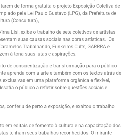
sitarem de forma gratuita o projeto Exposição Coletiva de
templado pela Lei Paulo Gustavo (LPG), da Prefeitura de
tura (Concultura),
rna Lisi, exibe o trabalho de sete coletivos de artistas
esentam suas causas sociais nas obras artísticas. Os
, Caramelos Trabalhando, Funkeiros Cults, GARRRA e
em à tona suas lutas e aspirações.
nto de conscientização e transformação para o público
tante aprenda com a arte e também com os textos atrás de
as exclusivas em uma plataforma orgânica e flexível,
afia o público a refletir sobre questões sociais e
s, conferiu de perto a exposição, e exaltou o trabalho
nto em editais de fomento à cultura e na capacitação dos
istas tenham seus trabalhos reconhecidos. O mirante