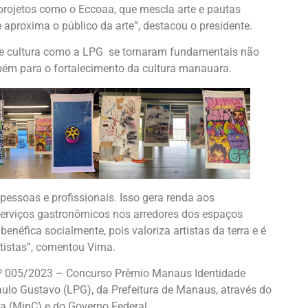
projetos como o Eccoaa, que mescla arte e pautas
proxima o público da arte”, destacou o presidente.
is de cultura como a LPG se tornaram fundamentais não
bém para o fortalecimento da cultura manauara.
pessoas e profissionais. Isso gera renda aos
 serviços gastronômicos nos arredores dos espaços
 benéfica socialmente, pois valoriza artistas da terra e é
tistas”, comentou Virna.
 nº 005/2023 – Concurso Prêmio Manaus Identidade
aulo Gustavo (LPG), da Prefeitura de Manaus, através do
ra (MinC) e do Governo Federal.