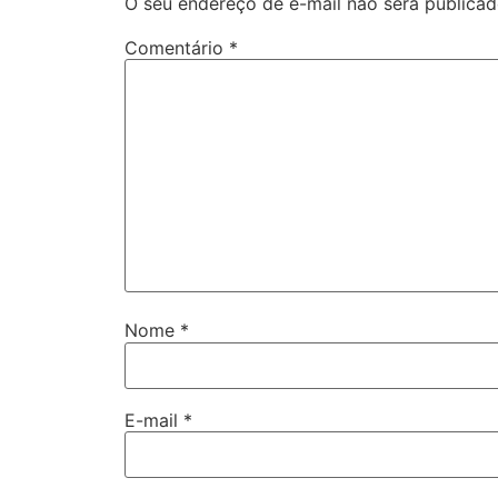
O seu endereço de e-mail não será publicad
Comentário
*
Nome
*
E-mail
*