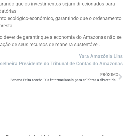
urando que os investimentos sejam direcionados para
datórias.
ento ecológico-econômico, garantindo que o ordenamento
oresta.
 o dever de garantir que a economia do Amazonas não se
ização de seus recursos de maneira sustentável.
Yara Amazônia Lins
selheira Presidente do Tribunal de Contas do Amazonas
PRÓXIMO
Banana Frita recebe DJs internacionais para celebrar a diversidade e a música eletrônica neste sábado de Carnaval