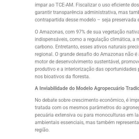
ímpar ao TCE-AM. Fiscalizar o uso eficiente do
garantir transparência administrativa, mas ta
contrapartida desse modelo – seja preservada e
O Amazonas, com 97% de sua vegetação nativa 
indispensáveis, como a regulação climática, a
carbono. Entretanto, esses ativos naturais pre
regional. O grande desafio do Amazonas não é 
motor de desenvolvimento sustentável, promov
produtivo e a interiorização das oportunidades
nos bioativos da floresta.
A Inviabilidade do Modelo Agropecuário Tradi
No debate sobre crescimento econômico, é impr
tratada com os mesmos parâmetros do agronegó
pecuária extensiva ou para monoculturas em l
ambientais essenciais, mas também representa
região.