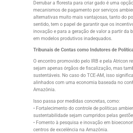
Derrubar a floresta para criar gado é uma opção
mecanismos de pagamento por serviços ambien
alternativas muito mais vantajosas, tanto do p
sentido, tem o papel de garantir que os incent
inovação e para a geração de valor a partir da 
em modelos produtivos inadequados.
Tribunais de Contas como Indutores de Polític
O encontro promovido pelo IRB e pela Atricon r
sejam apenas órgãos de fiscalização, mas tamb
sustentáveis. No caso do TCE-AM, isso signific
alinhados com uma economia baseada no conhec
Amazônia.
Isso passa por medidas concretas, como:
• Fortalecimento do controle de políticas amb
sustentabilidade sejam cumpridos pelas gestõe
• Fomento à pesquisa e inovação em bioeconomi
centros de excelência na Amazônia.