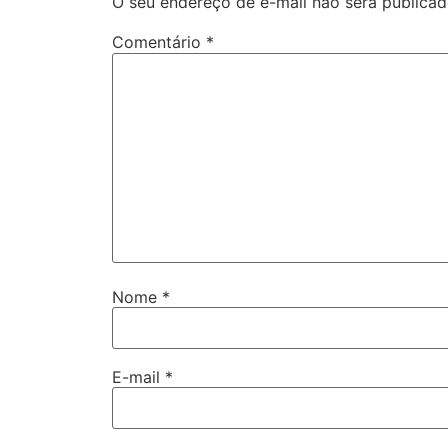
O seu endereço de e-mail não será publicad
Comentário
*
Nome
*
E-mail
*