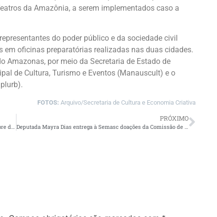
 Teatros da Amazônia, a serem implementados caso a
representantes do poder público e da sociedade civil
em oficinas preparatórias realizadas nas duas cidades.
o Amazonas, por meio da Secretaria de Estado de
pal de Cultura, Turismo e Eventos (Manauscult) e o
plurb).
FOTOS:
Arquivo/Secretaria de Cultura e Economia Criativa
PRÓXIMO
Prefeitura de Manaus reforça limpeza e conscientização sobre descarte de lixo no beco Campos Sales
Deputada Mayra Dias entrega à Semasc doações da Comissão de Assistência Social da ALEAM para vítimas das chuvas em Manaus