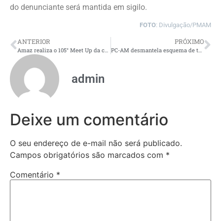
do denunciante será mantida em sigilo.
FOTO
: Divulgação/PMAM
ANTERIOR
PRÓXIMO
Amaz realiza o 105° Meet Up da comunidade Jaraqui Valley no dia 15 de abril
PC-AM desmantela esquema de tráfico interestadual de drogas com prejuízo ao crime organizado avaliado em cerca de R$ 10 milhões
admin
Deixe um comentário
O seu endereço de e-mail não será publicado.
Campos obrigatórios são marcados com
*
Comentário
*