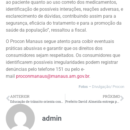
ao paciente quanto ao uso correto dos medicamentos,
identificação de possíveis interações, reações adversas, e
esclarecimento de dúvidas, contribuindo assim para a
segurança, eficácia do tratamento e para a promoção da
saúde da população”, ressaltou a fiscal.
O Procon Manaus segue atento para coibir eventuais
práticas abusivas e garantir que os direitos dos
consumidores sejam respeitados. Os consumidores que
identificarem possíveis irregularidades podem registrar
denúncias pelo telefone 151 ou pelo e-
mail
proconmanaus@manaus.am.gov.br
.
Fotos –
Divulgação/ Procon
ANTERIOR
PRÓXIMO
Educação de trânsito orienta condutores e pedestres sobre travessia em local que recebeu intervenção viária da Prefeitura de Manaus
Prefeito David Almeida entrega primeira estação meteorológica municipal e reforça frota de limpeza com 10 novos caminhões
admin