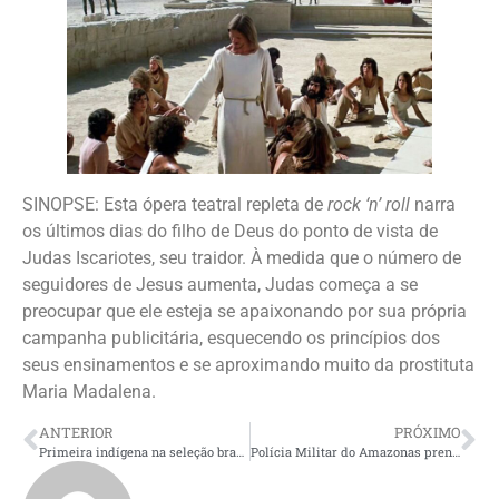
SINOPSE: Esta ópera teatral repleta de
rock ‘n’ roll
narra
os últimos dias do filho de Deus do ponto de vista de
Judas Iscariotes, seu traidor. À medida que o número de
seguidores de Jesus aumenta, Judas começa a se
preocupar que ele esteja se apaixonando por sua própria
campanha publicitária, esquecendo os princípios dos
seus ensinamentos e se aproximando muito da prostituta
Maria Madalena.
ANTERIOR
PRÓXIMO
Primeira indígena na seleção brasileira de Tiro com Arco encerra participação na Copa do Mundo nos EUA com representatividade histórica
Polícia Militar do Amazonas prende homem em posse de material bélico