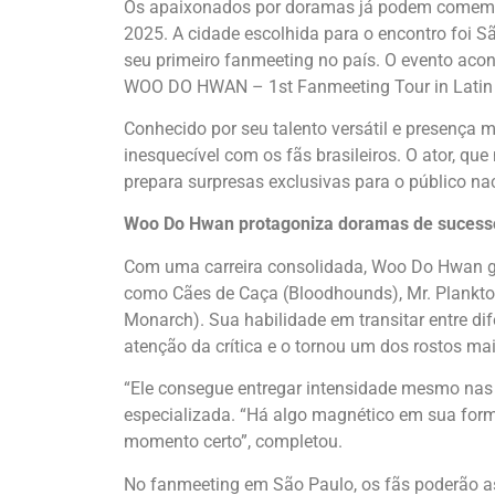
Os apaixonados por doramas já podem comemor
2025. A cidade escolhida para o encontro foi Sã
seu primeiro fanmeeting no país. O evento aco
WOO DO HWAN – 1st Fanmeeting Tour in Latin
Conhecido por seu talento versátil e presenç
inesquecível com os fãs brasileiros. O ator, qu
prepara surpresas exclusivas para o público na
Woo Do Hwan protagoniza doramas de sucess
Com uma carreira consolidada, Woo Do Hwan ga
como Cães de Caça (Bloodhounds), Mr. Plankton
Monarch). Sua habilidade em transitar entre d
atenção da crítica e o tornou um dos rostos ma
“Ele consegue entregar intensidade mesmo nas c
especializada. “Há algo magnético em sua form
momento certo”, completou.
No fanmeeting em São Paulo, os fãs poderão ass