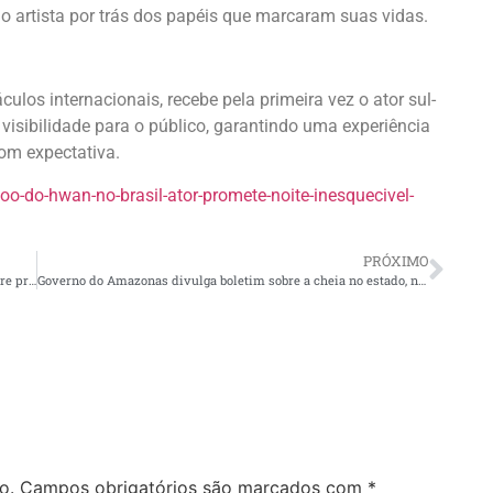
 o artista por trás dos papéis que marcaram suas vidas.
ulos internacionais, recebe pela primeira vez o ator sul-
 visibilidade para o público, garantindo uma experiência
om expectativa.
oo-do-hwan-no-brasil-ator-promete-noite-inesquecivel-
PRÓXIMO
Ex-chefe da FAB confirma que general alertou Bolsonaro sobre prisão
Governo do Amazonas divulga boletim sobre a cheia no estado, nesta quarta-feira
o.
Campos obrigatórios são marcados com
*