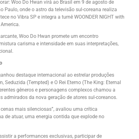
ar: Woo Do Hwan virá ao Brasil em 9 de agosto de
o Paulo, onde o astro da televisão sul-coreana realiza
ntece no Vibra SP e integra a turnê WOONDER NIGHT with
 America.
a marcante, Woo Do Hwan promete um encontro
e mistura carisma e intensidade em suas interpretações,
cional.
o
nhou destaque internacional ao estrelar produções
, Seduzida (Tempted) e O Rei Eterno (The King: Eternal
iferentes gêneros e personagens complexos chamou a
is admirados da nova geração de atores sul-coreanos.
enas mais silenciosas”, avaliou uma crítica
a de atuar, uma energia contida que explode no
istir a performances exclusivas, participar de