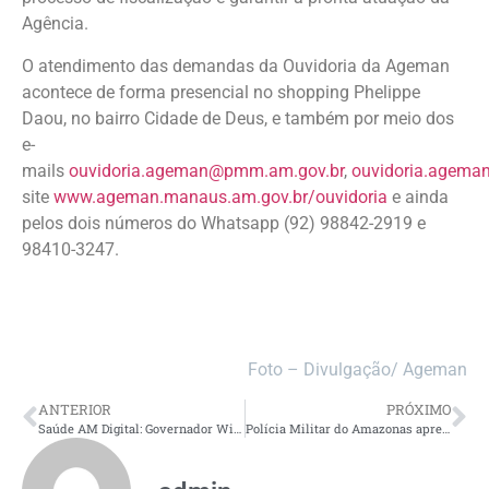
Agência.
O atendimento das demandas da Ouvidoria da Ageman
acontece de forma presencial no shopping Phelippe
Daou, no bairro Cidade de Deus, e também por meio dos
e-
mails
ouvidoria.ageman@pmm.am.gov.br
,
ouvidoria.agema
site
www.ageman.manaus.am.gov.br/ouvidoria
e ainda
pelos dois números do Whatsapp (92) 98842-2919 e
98410-3247.
Foto – Divulgação/ Ageman
ANTERIOR
PRÓXIMO
Saúde AM Digital: Governador Wilson Lima destaca quase 20 mil consultas oferecidas no primeiro mês da Telessaúde
Polícia Militar do Amazonas apreende sete armas e mais de 1 quilo de drogas em operações da Força Tática