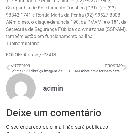
11º Batalhão de Polícia Militar – (92) 99270-7803,
Companhia de Policiamento Turístico (CPTur) – (92)
98842-1741 e Ronda Maria da Penha (92) 99527-8008.
Além disso, o disque-denúncia 190, da PMAM, e o 181, da
Secretaria de Segurança Pública do Amazonas (SSP-AM),
também estão em funcionamento na Ilha
Tupinambarana.
FOTOS
:
Arquivo/PMAM
ANTERIOR
PRÓXIMO
Polícia Civil divulga imagens de duas pessoas que desapareceram em Manaus
TCE-AM adota novo formato para pedidos de sustentação oral, que agora devem ser feitos pelo DEC
admin
Deixe um comentário
O seu endereço de e-mail não será publicado.