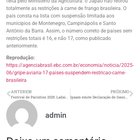
feita pelo Ministério da Agricultura: o Japão não retirou
totalmente as restrições à carne de frango brasileira. O
país consta na lista com suspensão limitada aos
municípios de Montenegro, Campinápolis e Santo
Antônio da Barra. Assim, o número correto de países sem
restrições totais é 16, e não 17, como publicado
anteriormente.
Reprodução:
https://agenciabrasil.ebc.com.br/economia/noticia/2025-
06/gripe-aviaria-17-paises-suspendem-restricao-carne-
brasileira
ANTERIOR
PRÓXIMO
Festival de Parintins 2025: Ladainha do Boi Garantido toma as ruas de Parintins em celebração de fé e tradição
Ipaam emite Declaração de Inexigibilidade para o Projeto Água Boa em comunidades rurais do Amazonas
admin