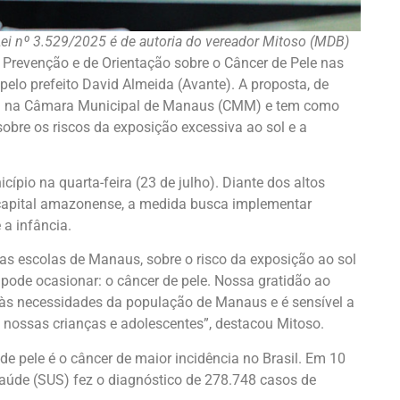
ei nº 3.529/2025 é de autoria do vereador Mitoso (MDB)
e Prevenção e de Orientação sobre o Câncer de Pele nas
elo prefeito David Almeida (Avante). A proposta, de
ada na Câmara Municipal de Manaus (CMM) e tem como
sobre os riscos da exposição excessiva ao sol e a
cípio na quarta-feira (23 de julho). Diante dos altos
a capital amazonense, a medida busca implementar
a infância.
nas escolas de Manaus, sobre o risco da exposição ao sol
pode ocasionar: o câncer de pele. Nossa gratidão ao
 às necessidades da população de Manaus e é sensível a
 nossas crianças e adolescentes”, destacou Mitoso.
de pele é o câncer de maior incidência no Brasil. Em 10
Saúde (SUS) fez o diagnóstico de 278.748 casos de