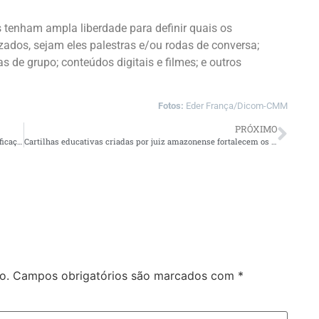
s tenham ampla liberdade para definir quais os
ados, sejam eles palestras e/ou rodas de conversa;
s de grupo; conteúdos digitais e filmes; e outros
Fotos:
Eder França/Dicom-CMM
PRÓXIMO
Cetam prorroga inscrições para os cursos gratuitos de qualificação na modalidade EaD
Cartilhas educativas criadas por juiz amazonense fortalecem os direitos dos consumidores em todo o Brasil
o.
Campos obrigatórios são marcados com
*