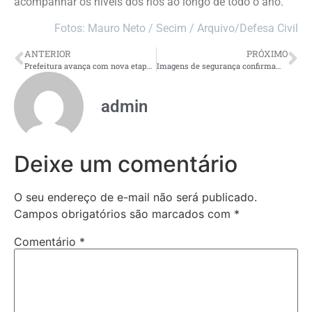
acompanhar os níveis dos rios ao longo de todo o ano.
Fotos: Mauro Neto / Secim / Arquivo/Defesa Civil
ANTERIOR
PRÓXIMO
Prefeitura avança com nova etapa de revitalização da sinalização viária em Manaus
Imagens de segurança confirmam que homem agrediu equipe de deputada Joana Darc com arma de fogo, na Ponta negra
admin
Deixe um comentário
O seu endereço de e-mail não será publicado.
Campos obrigatórios são marcados com
*
Comentário
*