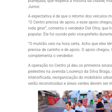
planejada, que respeita a história da cidade, m
Junior.
A expectativa é de que o retorno dos veículos m
“O Centro precisa de apoio, e esse apoio chegou.
roda girar”, comenta o vendedor Del Otny, qu
popular. Ele foi ouvido pelo vice-prefeito durant
“O mutirão veio na hora certa. Acho que eles tê
precisa de carinho e de apoio. O apoio chegou. 
complementa o vendedor.
A operação no Centro já deu os primeiros sinais
pedestres na avenida Lourenço da Silva Braga,
intensificada, reorganização do mobiliário urb
serão reconstruídas e áreas verdes devem ser 