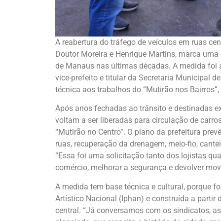
A reabertura do tráfego de veículos em ruas cen
Doutor Moreira e Henrique Martins, marca uma 
de Manaus nas últimas décadas. A medida foi a
vice-prefeito e titular da Secretaria Municipal d
técnica aos trabalhos do “Mutirão nos Bairros”,
Após anos fechadas ao trânsito e destinadas ex
voltam a ser liberadas para circulação de carros
“Mutirão no Centro”. O plano da prefeitura pre
ruas, recuperação da drenagem, meio-fio, cantei
“Essa foi uma solicitação tanto dos lojistas qu
comércio, melhorar a segurança e devolver movi
A medida tem base técnica e cultural, porque foi
Artístico Nacional (Iphan) e construída a parti
central. “Já conversamos com os sindicatos, a