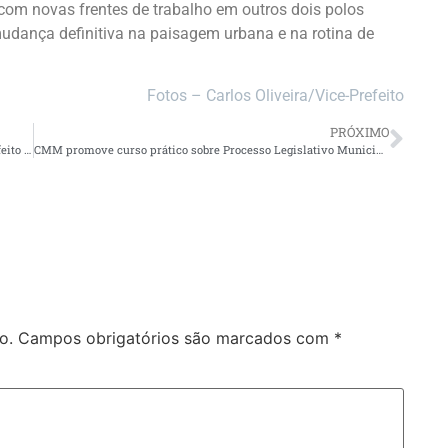
com novas frentes de trabalho em outros dois polos
udança definitiva na paisagem urbana e na rotina de
Fotos – Carlos Oliveira/Vice-Prefeito
PRÓXIMO
TCE-AM determina devolução de R$ 2,7 milhões por ex-prefeito de Atalaia do Norte
CMM promove curso prático sobre Processo Legislativo Municipal
o.
Campos obrigatórios são marcados com
*