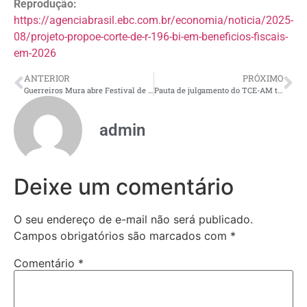
Reprodução:
https://agenciabrasil.ebc.com.br/economia/noticia/2025-
08/projeto-propoe-corte-de-r-196-bi-em-beneficios-fiscais-
em-2026
ANTERIOR
PRÓXIMO
Guerreiros Mura abre Festival de Cirandas de Manacapuru com espetáculo subaquático e exaltação indígena
Pauta de julgamento do TCE-AM terá 151 processos na próxima segunda-feira (1º)
admin
Deixe um comentário
O seu endereço de e-mail não será publicado.
Campos obrigatórios são marcados com
*
Comentário
*