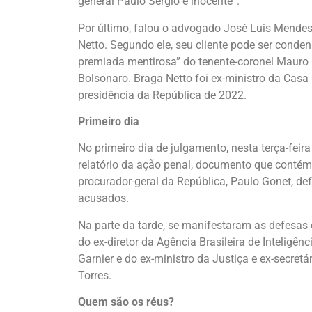
general Paulo Sérgio é inocente”.
Por último, falou o advogado José Luis Mendes 
Netto. Segundo ele, seu cliente pode ser cond
premiada mentirosa” do tenente-coronel Mauro C
Bolsonaro. Braga Netto foi ex-ministro da Casa 
presidência da República de 2022.
Primeiro dia
No primeiro dia de julgamento, nesta terça-feira 
relatório da ação penal, documento que contém
procurador-geral da República, Paulo Gonet, d
acusados.
Na parte da tarde, se manifestaram as defesas 
do ex-diretor da Agência Brasileira de Inteligê
Garnier e do ex-ministro da Justiça e ex-secret
Torres.
Quem são os réus?