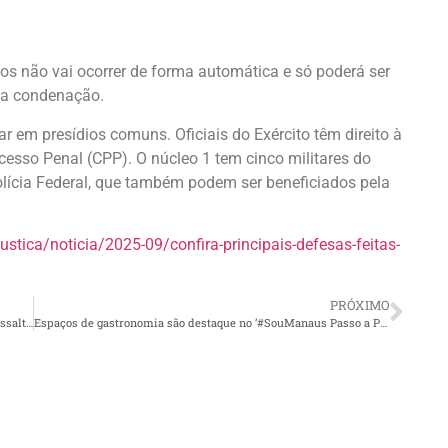
os não vai ocorrer de forma automática e só poderá ser
 a condenação.
 em presídios comuns. Oficiais do Exército têm direito à
cesso Penal (CPP). O núcleo 1 tem cinco militares do
olícia Federal, que também podem ser beneficiados pela
ustica/noticia/2025-09/confira-principais-defesas-feitas-
PRÓXIMO
Prefeitura de Manaus registra mês histórico sem nenhum assalto em ônibus coletivos
Espaços de gastronomia são destaque no ‘#SouManaus Passo a Paço 2025’