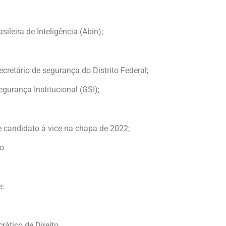
leira de Inteligência (Abin);
cretário de segurança do Distrito Federal;
gurança Institucional (GSI);
e candidato à vice na chapa de 2022;
o.
e:
ático de Direito,