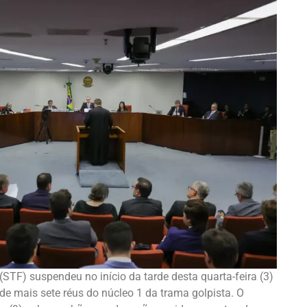
STF) suspendeu no início da tarde desta quarta-feira (3)
de mais sete réus do núcleo 1 da trama golpista. O