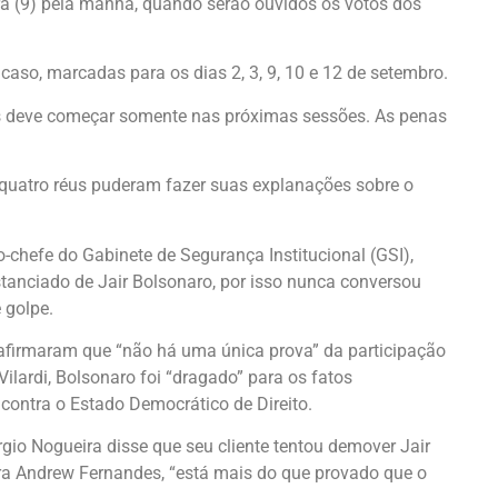
ra (9) pela manhã, quando serão ouvidos os votos dos
caso, marcadas para os dias 2, 3, 9, 10 e 12 de setembro.
us deve começar somente nas próximas sessões. As penas
quatro réus puderam fazer suas explanações sobre o
o-chefe do Gabinete de Segurança Institucional (GSI),
istanciado de Jair Bolsonaro, por isso nunca conversou
 golpe.
afirmaram que “não há uma única prova” da participação
ilardi, Bolsonaro foi “dragado” para os fatos
 contra o Estado Democrático de Direito.
io Nogueira disse que seu cliente tentou demover Jair
ara Andrew Fernandes, “está mais do que provado que o