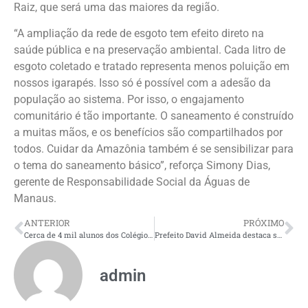
Raiz, que será uma das maiores da região.
“A ampliação da rede de esgoto tem efeito direto na
saúde pública e na preservação ambiental. Cada litro de
esgoto coletado e tratado representa menos poluição em
nossos igarapés. Isso só é possível com a adesão da
população ao sistema. Por isso, o engajamento
comunitário é tão importante. O saneamento é construído
a muitas mãos, e os benefícios são compartilhados por
todos. Cuidar da Amazônia também é se sensibilizar para
o tema do saneamento básico”, reforça Simony Dias,
gerente de Responsabilidade Social da Águas de
Manaus.
ANTERIOR
PRÓXIMO
Cerca de 4 mil alunos dos Colégios Militares da PMAM desfilam na solenidade de 5 de setembro
Prefeito David Almeida destaca sucesso da 1ª corrida ‘#SouManaus’ no centro histórico e celebra participação de mais de 6 mil pessoas
admin