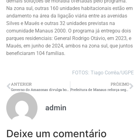
demais soluções de moradia ofertadas pelo programa.
Na zona sul, outras 160 unidades habitacionais estão em
andamento na área da ligação viária entre as avenidas
Silves e Maués e outras 32 unidades previstas na
comunidade Manaus 2000. O programa já entregou dois
parques residenciais: General Rodrigo Otávio, em 2023, e
Maués, em junho de 2024, ambos na zona sul, que juntos
beneficiaram 104 famílias.
FOTOS: Tiago Corrêa/UGPE
ANTERIOR
PRÓXIMO
Governo do Amazonas divulga boletim sobre a cheia no estado, nesta sexta-feira
Prefeitura de Manaus reforça segurança no ‘#SouManaus Passo a Paço 2025’ com atuação da Guarda Municipal
admin
Deixe um comentário