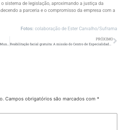
o sistema de legislação, aproximando a justiça da
gradecendo a parceria e o compromisso da empresa com a
Fotos:
colaboração de Ester Carvalho/Suframa
PRÓXIMO
Prefeitura de Manaus realiza ação educativa alusiva ao Dia Mundial contra a Raiva
Reabilitação facial gratuita: A missão do Centro de Especialidades Odontológicas da UEA em transformar vidas
o.
Campos obrigatórios são marcados com
*