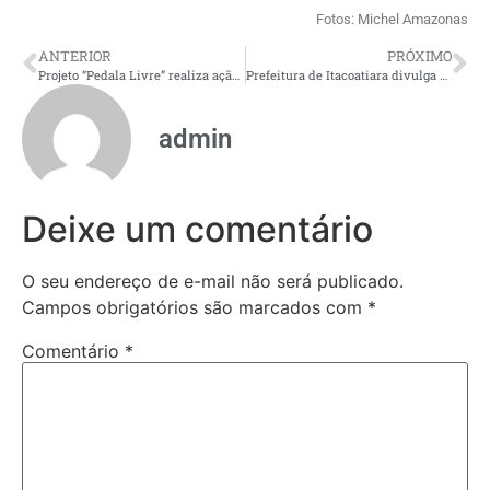
Fotos: Michel Amazonas
ANTERIOR
PRÓXIMO
Projeto “Pedala Livre” realiza ação social com serviços gratuitos à comunidade do Alvorada
Prefeitura de Itacoatiara divulga finalistas do Concurso Rei, Rainha e Rainha da Diversidade da ExpoFest 2025
admin
Deixe um comentário
O seu endereço de e-mail não será publicado.
Campos obrigatórios são marcados com
*
Comentário
*