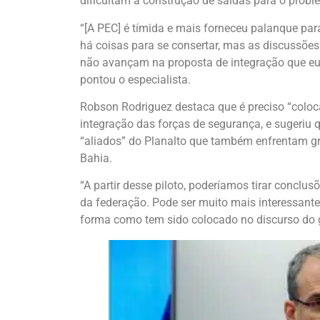
dificultam a construção de saídas para o probl
“[A PEC] é tímida e mais forneceu palanque para
há coisas para se consertar, mas as discussões
não avançam na proposta de integração que eu
pontou o especialista.
Robson Rodriguez destaca que é preciso “coloc
integração das forças de segurança, e sugeriu 
“aliados” do Planalto que também enfrentam g
Bahia.
“A partir desse piloto, poderíamos tirar concl
da federação. Pode ser muito mais interessant
forma como tem sido colocado no discurso do 