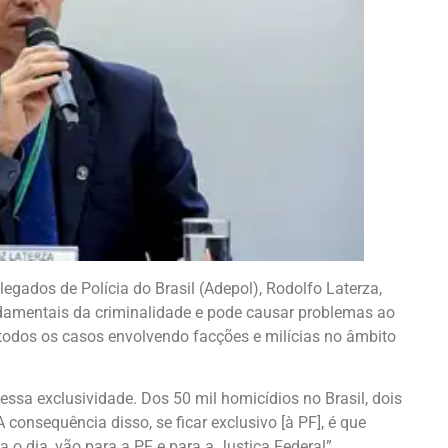
egados de Polícia do Brasil (Adepol), Rodolfo Laterza,
damentais da criminalidade e pode causar problemas ao
 todos os casos envolvendo facções e milícias no âmbito
ssa exclusividade. Dos 50 mil homicídios no Brasil, dois
 consequência disso, se ficar exclusivo [à PF], é que
a o dia, vão para a PF e para a Justiça Federal”,