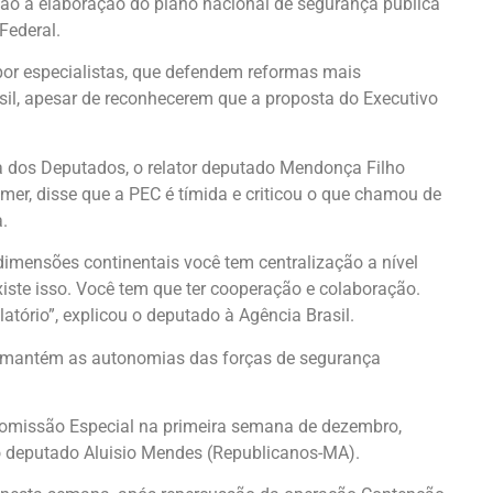
nião a elaboração do plano nacional de segurança pública
Federal.
or especialistas, que defendem reformas mais
sil, apesar de reconhecerem que a proposta do Executivo
a dos Deputados, o relator deputado Mendonça Filho
emer, disse que a PEC é tímida e criticou o que chamou de
.
mensões continentais você tem centralização a nível
xiste isso. Você tem que ter cooperação e colaboração.
latório”, explicou o deputado à Agência Brasil.
 mantém as autonomias das forças de segurança
Comissão Especial na primeira semana de dezembro,
o deputado Aluisio Mendes (Republicanos-MA).