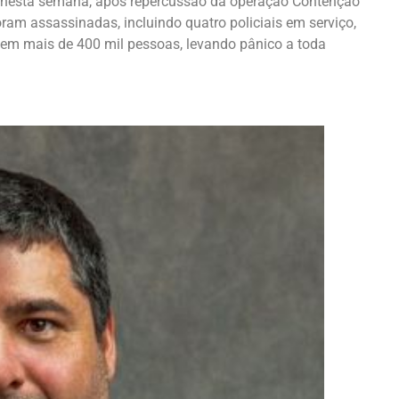
 nesta semana, após repercussão da operação Contenção
ram assassinadas, incluindo quatro policiais em serviço,
em mais de 400 mil pessoas, levando pânico a toda