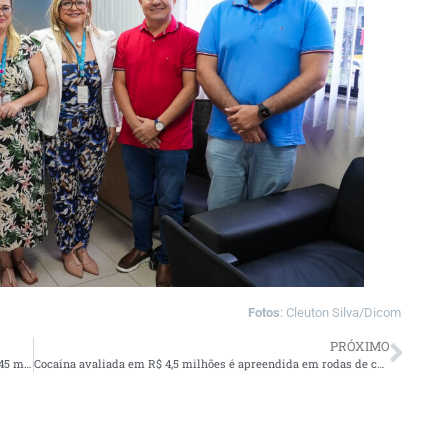
Fotos
: Cleuton Silva/Dicom
PRÓXIMO
JEBs 2025: Delegação amazonense encerra competição com 45 medalhas
Cocaína avaliada em R$ 4,5 milhões é apreendida em rodas de caminhonete pela PC-AM e Receita Federal