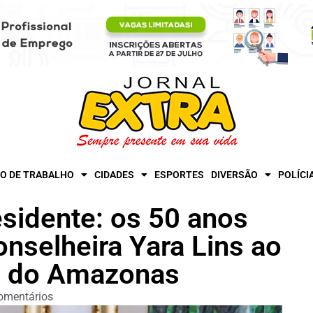
O DE TRABALHO
CIDADES
ESPORTES
DIVERSÃO
POLÍCI
esidente: os 50 anos
nselheira Yara Lins ao
as do Amazonas
omentários