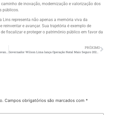
caminho de inovação, modernização e valorização dos
s públicos.
a Lins representa não apenas a memória viva da
 reinventar e avançar. Sua trajetória é exemplo de
e fiscalizar e proteger o patrimônio público em favor da
PRÓXIMO
Comitiva da Agência Nacional de Águas (ANA) acompanha avanços no saneamento básico em Manaus
Governador Wilson Lima lança Operação Natal Mais Seguro 2025 com reforço de 500 alunos soldados nas ruas de Manaus
o.
Campos obrigatórios são marcados com
*