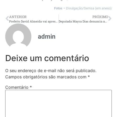
Fotos –
Divulgação/Semsa (em anexo)
ANTERIOR
PRÓXIMO
Prefeito David Almeida vai apresentar na COP 30 projeto das ecobarreiras que retêm 300 toneladas de lixo nos igarapés de Manaus
Deputada Mayra Dias denuncia negligência em maternidades e critica omissão do Estado
admin
Deixe um comentário
O seu endereço de e-mail não será publicado.
Campos obrigatórios são marcados com
*
Comentário
*