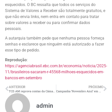
esquecidos. O BC ressalta que todos os serviços do
Sistema de Valores a Receber são totalmente gratuitos, e
que não envia links, nem entra em contato para tratar
sobre valores a receber ou para confirmar dados
pessoais.
A autarquia também pede que nenhuma pessoa forneça
senhas e esclarece que ninguém está autorizado a fazer
esse tipo de pedido.
Reprodução
:
https://agenciabrasil.ebc.com.br/economia/noticia/2025-
11/brasileiros-sacaram-r-45568-milhoes-esquecidos-em-
bancos-em-setembro
ANTERIOR
PRÓXIMO
TCE-AM reprova contas da Câmara de Pauini e determina que presidente devolva R$ 30,4 mil aos cofres públicos
Campanha ‘Novembro Azul’ em Manaus orienta sobre câncer de próstata e cuidado integral com a saúde do homem
admin