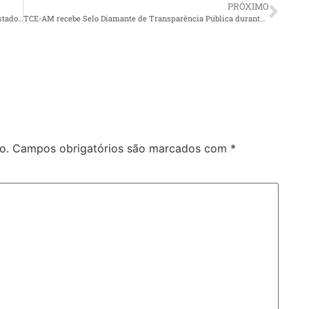
PRÓXIMO
Operação Renorcrim 3: PC-AM cumpre mandados em três estados contra organização criminosa envolvida no tráfico de cocaína no Amazonas
TCE-AM recebe Selo Diamante de Transparência Pública durante o 4º Congresso Internacional dos Tribunais de Contas
o.
Campos obrigatórios são marcados com
*