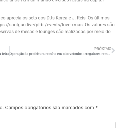
ico aprecia os sets dos DJs Korea e J. Reis. Os últimos
tps://shotgun.live/pt-br/events/love-xmas. Os valores são
reservas de mesas e lounges são realizadas por meio do
PRÓXIMO
-feira
Operação da prefeitura resulta em oito veículos irregulares removidos na zona Sul de Manaus
o.
Campos obrigatórios são marcados com
*