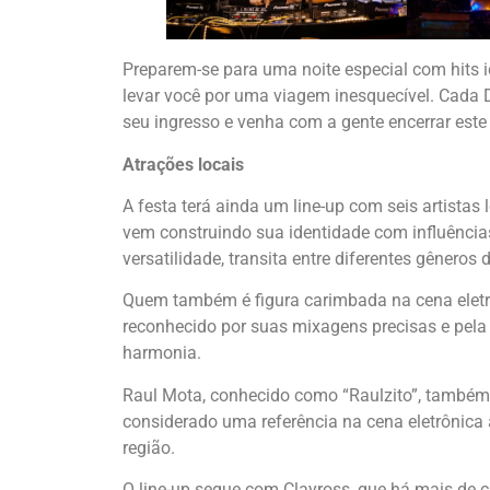
Preparem-se para uma noite especial com hits i
levar você por uma viagem inesquecível. Cada D
seu ingresso e venha com a gente encerrar este 
Atrações locais
A festa terá ainda um line-up com seis artista
vem construindo sua identidade com influência
versatilidade, transita entre diferentes gêneros 
Quem também é figura carimbada na cena eletrô
reconhecido por suas mixagens precisas e pela
harmonia.
Raul Mota, conhecido como “Raulzito”, também 
considerado uma referência na cena eletrônica
região.
O line-up segue com Clayross, que há mais de 