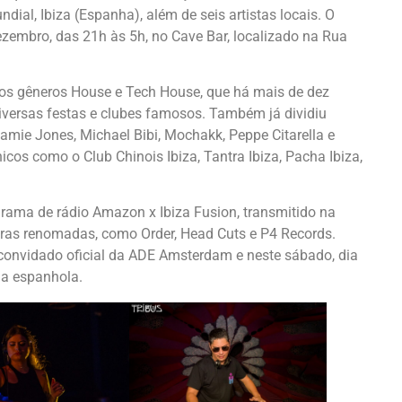
dial, Ibiza (Espanha), além de seis artistas locais. O
dezembro, das 21h às 5h, no Cave Bar, localizado na Rua
a nos gêneros House e Tech House, que há mais de dez
versas festas e clubes famosos. Também já dividiu
ie Jones, Michael Bibi, Mochakk, Peppe Citarella e
icos como o Club Chinois Ibiza, Tantra Ibiza, Pacha Ibiza,
rama de rádio Amazon x Ibiza Fusion, transmitido na
doras renomadas, como Order, Head Cuts e P4 Records.
convidado oficial da ADE Amsterdam e neste sábado, dia
ha espanhola.