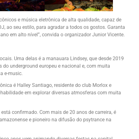
cônicos e música eletrônica de alta qualidade, capaz de
J, ao seu estilo, para agradar a todos os gostos. Garanta
ano em alto nível”, convida o organizador Junior Vicente.
s locais. Uma delas é a manauara Lindsey, que desde 2019
s do underground europeu e nacional e, com muita
da e-music.
nica é Halley Santiago, residente do club Morlox e
 habilidade em explorar diversas atmosferas com muita
está confirmado. Com mais de 20 anos de carreira, é
 amazonense e pioneiro na difusão do psytrance na
cinco anos vem animando diversas festas na capital