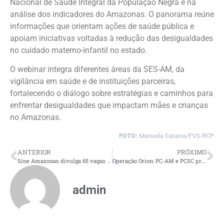
Nacional de Saúde Integral da População Negra e na
análise dos indicadores do Amazonas. O panorama reúne
informações que orientam ações de saúde pública e
apoiam iniciativas voltadas à redução das desigualdades
no cuidado materno-infantil no estado.
O webinar integra diferentes áreas da SES-AM, da
vigilância em saúde e de instituições parceiras,
fortalecendo o diálogo sobre estratégias e caminhos para
enfrentar desigualdades que impactam mães e crianças
no Amazonas.
FOTO:
Manuela Saraiva/FVS-RCP
ANTERIOR
PRÓXIMO
Sine Amazonas divulga 65 vagas de emprego para esta quarta-feira
Operação Orion: PC-AM e PCSC prendem trio envolvido em morte de homem enquanto segurava o filho no colo
admin