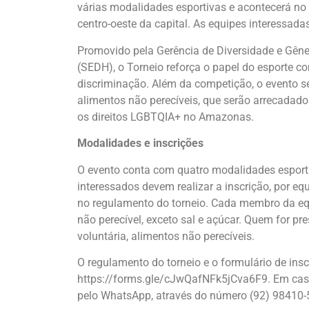
várias modalidades esportivas e acontecerá no 
centro-oeste da capital. As equipes interessadas
Promovido pela Gerência de Diversidade e Gêne
(SEDH), o Torneio reforça o papel do esporte 
discriminação. Além da competição, o evento 
alimentos não perecíveis, que serão arrecadad
os direitos LGBTQIA+ no Amazonas.
Modalidades e inscrições
O evento conta com quatro modalidades esportiv
interessados devem realizar a inscrição, por equ
no regulamento do torneio. Cada membro da equ
não perecível, exceto sal e açúcar. Quem for pr
voluntária, alimentos não perecíveis.
O regulamento do torneio e o formulário de inscr
https://forms.gle/cJwQafNFk5jCva6F9. Em caso
pelo WhatsApp, através do número (92) 98410-