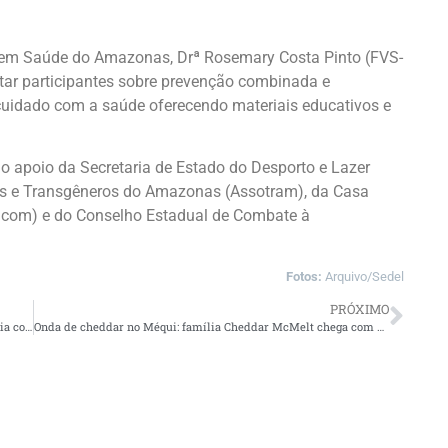
a em Saúde do Amazonas, Drª Rosemary Costa Pinto (FVS-
tar participantes sobre prevenção combinada e
o cuidado com a saúde oferecendo materiais educativos e
 apoio da Secretaria de Estado do Desporto e Lazer
ais e Transgêneros do Amazonas (Assotram), da Casa
ucom) e do Conselho Estadual de Combate à
Fotos:
Arquivo/Sedel
PRÓXIMO
Barezão retoma naming rights após 11 anos ao firmar parceria com o Sicredi
​Onda de cheddar no Méqui: família Cheddar McMelt chega com seis itens e marca a volta da icônica Piscininha de Cheddar