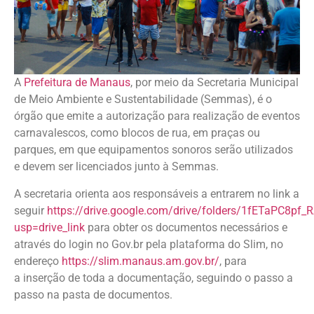
A
Prefeitura de Manaus
, por meio da Secretaria Municipal
de Meio Ambiente e Sustentabilidade (Semmas), é o
órgão que emite a autorização para realização de eventos
carnavalescos, como blocos de rua, em praças ou
parques, em que equipamentos sonoros serão utilizados
e devem ser licenciados junto à Semmas.
A secretaria orienta aos responsáveis a entrarem no link a
seguir
https://drive.google.com/drive/folders/1fETaPC8p
usp=drive_link
para obter os documentos necessários e
através do login no Gov.br pela plataforma do Slim, no
endereço
https://slim.manaus.am.gov.br/
, para
a inserção de toda a documentação, seguindo o passo a
passo na pasta de documentos.