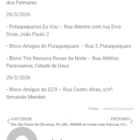
dos Palmares
28/3/2026
• Potaqueparius Eu Vou – Rua Alecrim com rua Erva
Doce, João Paulo 2
• Bloco Amigos do Puraquequara – Rua 3, Puraquequara
• Bloco Tira Ressaca Rosas da Noite – Rua Atlético
Paranaense, Cidade de Deus
29/3/2026
• Bloco Amigos do DZ9 – Rua Castro Alves, s/nº,
Armando Mendes
Fotos
– Arquivo/Semcom
ANTERIOR
PRÓXIMO
Em São Paulo de Olivença, PC-AM prende homem por estupro de vulnerável contra duas adolescentes
MPAM se reúne com Polícias Civil e Militar para alinhar atuação integrada em Eirunepé