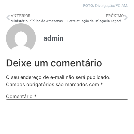
FOTO:
Divulgação/PC-AM.
ANTERIOR
PRÓXIMO
Ministério Público do Amazonas recebe nova superintendente da Polícia Federal
Forte atuação da Delegacia Especializada resulta na recuperação de 458 veículos roubados e furtados e na prisão de 85 pessoas no Amazonas
admin
Deixe um comentário
O seu endereço de e-mail não será publicado.
Campos obrigatórios são marcados com
*
Comentário
*