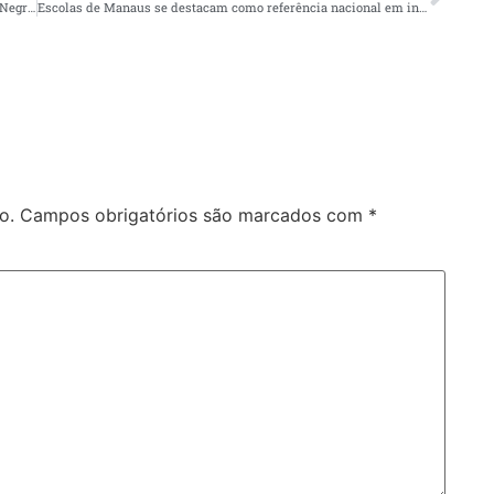
Prefeitura de Manaus reforça limpeza em toda a orla do rio Negro após fortes chuvas
Escolas de Manaus se destacam como referência nacional em inclusão digital e avanço histórico na conectividade escolar
o.
Campos obrigatórios são marcados com
*