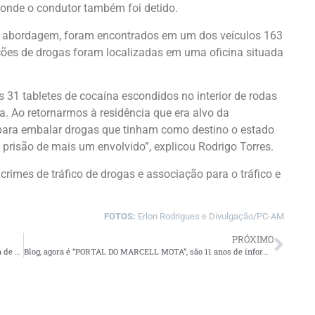
 onde o condutor também foi detido.
 a abordagem, foram encontrados em um dos veículos 163
ções de drogas foram localizadas em uma oficina situada
31 tabletes de cocaína escondidos no interior de rodas
. Ao retornarmos à residência que era alvo da
s para embalar drogas que tinham como destino o estado
 prisão de mais um envolvido”, explicou Rodrigo Torres.
imes de tráfico de drogas e associação para o tráfico e
FOTOS:
Erlon Rodrigues e Divulgação/PC-AM
PRÓXIMO
PC-AM divulga imagens de dupla procurada por roubo a loja de cosméticos no bairro São José Operário
Blog, agora é “PORTAL DO MARCELL MOTA”, são 11 anos de informação e credibilidade