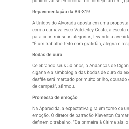
público vai se emocionar do começo ao fim”, ga
Repavimentação da BR-319
A Unidos do Alvorada aposta em uma proposta s
com o carnavalesco Valcierley Costa, a escola u
para construir suas alegorias, levando à aveni
“É um trabalho feito com gratidão, alegria e re
Bodas de ouro
Celebrando seus 50 anos, a Andanças de Cigano
cigana e a simbologia das bodas de ouro da esco
desfile será marcado por muito brilho, dourado
de campeã”, afirmou.
Promessa de emoção
Na Aparecida, a expectativa gira em torno de 
emoção. O diretor de barracão Kleverton Camard
definem o trabalho. “Da primeira à última ala, 