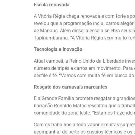
Escola renovada
A Vitória Régia chega renovada e com forte apo
revelou que a programação inclui carros alegó
de Manaus. Além disso, a escola celebra seus 5
Tupinambarana. “A Vitória Régia vem muito forte 
Tecnologia e inovação
Atual campeã, a Reino Unido da Liberdade inve
número de tripés e carros em movimento. Para 
desfile é fé. “Vamos com muita fé em busca do
Resgate dos carnavais marcantes
E a Grande Família promete resgatar a grandio
barracão Ronaldo Matos ressaltou que o trabal
comunidade da zona leste. “Estamos trazendo mi
Com os trabalhos a todo vapor e muitas surpre
acompanhar de perto os ensaios técnicos e os d