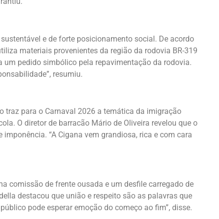
rantiu.
ustentável e de forte posicionamento social. De acordo
tiliza materiais provenientes da região da rodovia BR-319
da um pedido simbólico pela repavimentação da rodovia.
sponsabilidade”, resumiu.
 traz para o Carnaval 2026 a temática da imigração
la. O diretor de barracão Mário de Oliveira revelou que o
 e imponência. “A Cigana vem grandiosa, rica e com cara
uma comissão de frente ousada e um desfile carregado de
ella destacou que união e respeito são as palavras que
o público pode esperar emoção do começo ao fim”, disse.